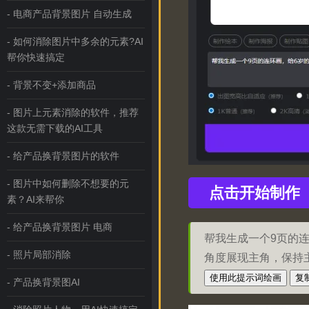
- 电商产品背景图片 自动生成
- 如何消除图片中多余的元素?AI
帮你快速搞定
- 背景不变+添加商品
- 图片上元素消除的软件，推荐
这款无需下载的AI工具
- 给产品换背景图片的软件
- 图片中如何删除不想要的元
点击开始制作
素？AI来帮你
- 给产品换背景图片 电商
帮我生成一个9页的
- 照片局部消除
角度展现主角，保持
使用此提示词绘画
复
- 产品换背景图AI