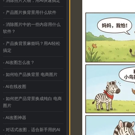
- 消除照片人物，用AI快速搞定
- 产品图片换背景用什么软件
- 消除图片中的一些内容用什么
软件？
- 产品换背景麻烦吗？用AI轻松
搞定
- AI改图怎么改？
- 如何给产品换背景 电商图片
- AI在线改图
- 如何把产品背景换成纯白 电商
图片
- AI改图神器
- 对话式改图，适合新手用的AI