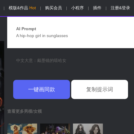
模版&作品
Hot
购买会员
小程序
插件
注册&登录
|
|
|
|
|
AI Prompt
A hip-hop girl in sunglasses
中文大意：戴墨镜的嘻哈女
一键画同款
复制提示词
查看更多男模/女模