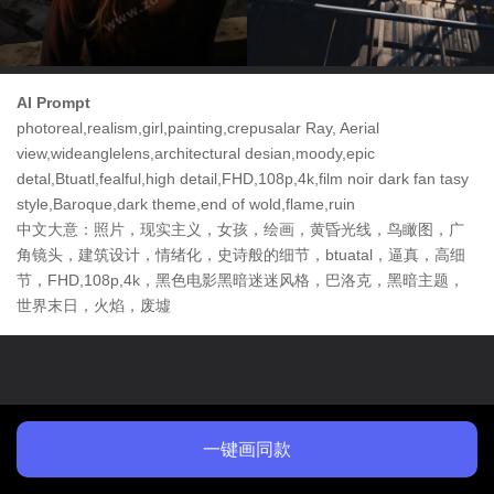
AI Prompt
photoreal,realism,girl,painting,crepusalar Ray, Aerial
view,wideanglelens,architectural desian,moody,epic
detal,Btuatl,fealful,high detail,FHD,108p,4k,film noir dark fan tasy
style,Baroque,dark theme,end of wold,flame,ruin
中文大意：照片，现实主义，女孩，绘画，黄昏光线，鸟瞰图，广
角镜头，建筑设计，情绪化，史诗般的细节，btuatal，逼真，高细
节，FHD,108p,4k，黑色电影黑暗迷迷风格，巴洛克，黑暗主题，
世界末日，火焰，废墟
一键画同款