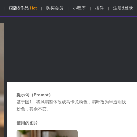
模版&作品
Hot
购买会员
小程序
插件
注册&登录
|
|
|
|
|
提示词（Prompt）
基于图1，将风扇整体改成马卡龙粉色，扇叶改为半透明浅
粉色，其余不变。
使用的图片