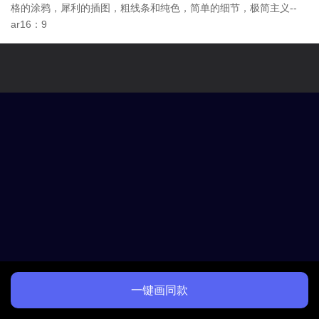
格的涂鸦，犀利的插图，粗线条和纯色，简单的细节，极简主义--
ar16：9
一键画同款