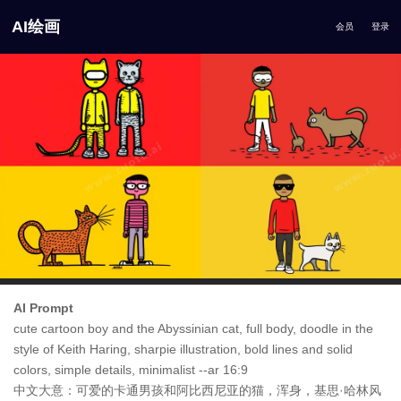
AI绘画
会员
登录
AI Prompt
cute cartoon boy and the Abyssinian cat, full body, doodle in the
style of Keith Haring, sharpie illustration, bold lines and solid
colors, simple details, minimalist --ar 16:9
中文大意：可爱的卡通男孩和阿比西尼亚的猫，浑身，基思·哈林风